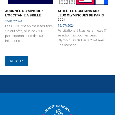
JOURNÉE OLYMPIQUE :
ATHLÈTES OCCITANS AUX
L'OCCITANIE A BRILLÉ
JEUX OLYMPIQUES DE PARIS
2024
15/07/2024
15/07/2024
Les CDOS ont animé le territoire :
Félicitations à tous les athlètes ??
22 journées, plus de 7500
sélectionnés pour les Jeux
participants, plus de 200
Olympiques de Paris 2024 avec
initiations !
une mention...
RETOUR