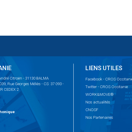
ANIE
LIENS UTILES
 André Citroën - 31130 BALMA
Facebook
- CROS Occitani
1039, Rue Georges Méliès - CS: 37 093 -
Twitter
- CROS Occitanie
ER CEDEX 2
WORK&MOVE®
Nos
actualités
CNOSF
honique
:
Nos
Partenaires