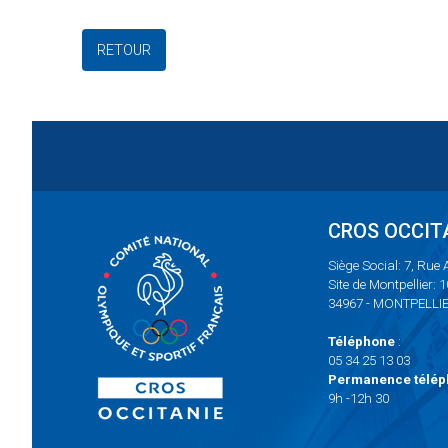
RETOUR
CROS OCCIT
Siège Social: 7, Rue
Site de Montpellier: 
34967 - MONTPELLI
Téléphone
:
05 34 25 13 03
Permanence télép
9h -12h 30