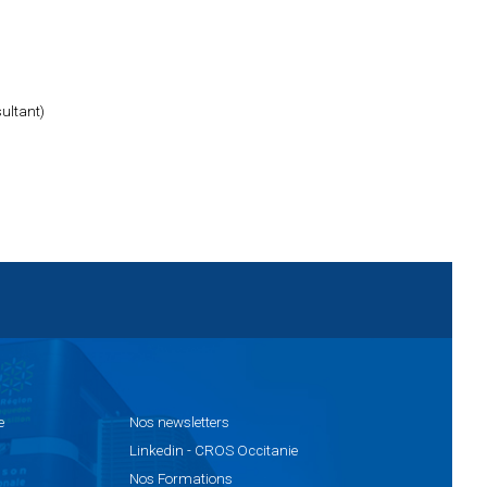
ultant)
e
Nos
newsletters
Linkedin
- CROS Occitanie
Nos
Formations