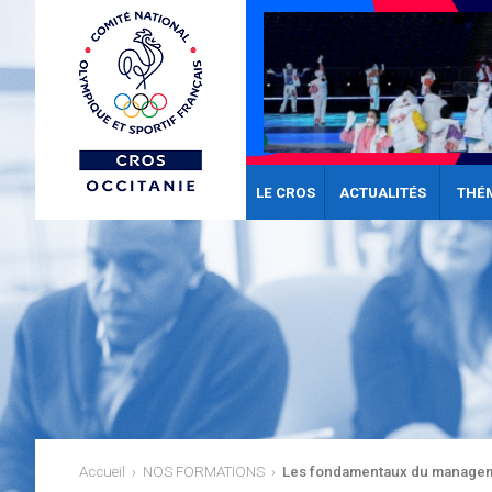
LE CROS
ACTUALITÉS
THÉ
Accueil
›
NOS FORMATIONS
›
Les fondamentaux du manageme