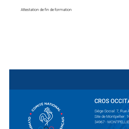
Attestation de fin de formation
CROS OCCIT
Siège Social: 7, Rue
Site de Montpellier: 
34967 - MONTPELLI