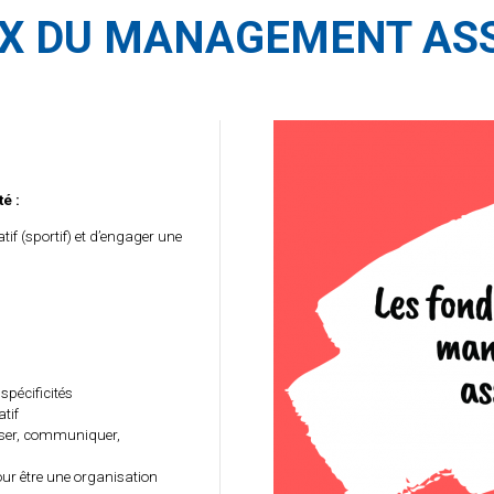
 DU MANAGEMENT ASSO
é :
if (sportif) et d’engager une
spécificités
atif
liser, communiquer,
our être une organisation