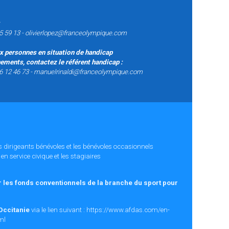
5 59 13 -
olivierlopez@franceolympique.com
x personnes en situation de handicap
ements, contactez le référent handicap :
6 12 46 73 -
manuelrinaldi@franceolympique.com
es dirigeants bénévoles et les bénévoles occasionnels
en service civique et les stagiaires
ar les fonds conventionnels de la branche du sport pour
Occitanie
via le lien suivant :
https://www.afdas.com/en-
ml