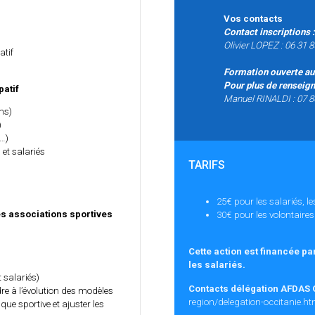
Vos contacts
Contact inscriptions
:
Olivier LOPEZ : 06 31 8
atif
Formation ouverte au
Pour plus de renseign
patif
Manuel RINALDI : 07 8
ins)
)
s…)
 et salariés
TARIFS
25€ pour les salariés, l
s associations sportives
30€ pour les volontaires 
Cette action est financée p
les salariés.
 salariés)
Contacts délégation AFDAS 
e à l’évolution des modèles
region/delegation-occitanie.ht
ue sportive et ajuster les