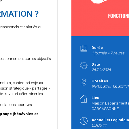
on
RMATION ?
ccasionnels et salariés du
Durée
1 journée = 7 heures
ositionnement sur les objectifs
Date
26/09/2026
Horaires
stats, contexte et enjeux)
9h/12h30 et 13h30/17
ision stratégique « partagée »
e travail et déterminer les
Lieu
Maison Départementale
ociations sportives
CARCASSONNE
groupe (bénévoles et
Accueil et Logistiqu
CDOS 11