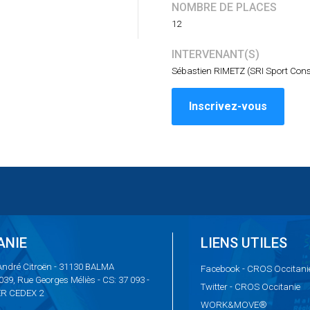
NOMBRE DE PLACES
12
INTERVENANT(S)
Sébastien RIMETZ (SRI Sport Cons
Inscrivez-vous
ANIE
LIENS UTILES
 André Citroën - 31130 BALMA
Facebook
- CROS Occitani
1039, Rue Georges Méliès - CS: 37 093 -
Twitter
- CROS Occitanie
ER CEDEX 2
WORK&MOVE®