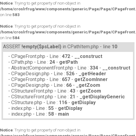
Notice
: Trying to get property of non-object in
/home/croslrfrug/www/components/generic/Page/Page/CPageFront
on line
583
Notice
: Trying to get property of non-object in
/home/croslrfrug/www/components/generic/Page/Page/CPageFront
on line
584
ASSERT
!empty($psLabel)
in CPathItem.php - line
10
- CPageFront.php - Line :
472
-
__construct
- CPath.php - Line :
24
-
getPath
- AbstractComponentFront.php - Line :
334
-
__construct
- CPageDesign.php - Line :
526
-
_getHeader
- CPageFront.php - Line :
657
-
getZoomInner
- CPageDesign.php - Line :
66
-
_getZoom
- CStructureFront.php - Line :
43
-
getZoom
- CStructureFront.php - Line :
21
-
_getDisplayGeneric
- CStructure.php - Line :
116
-
getDisplay
- index.php - Line :
55
-
getDisplay
- index.php - Line :
58
-
main
Notice
: Trying to get property of non-object in
/home/croslrfrug/www/components/generic/Page/Page/CPageFront