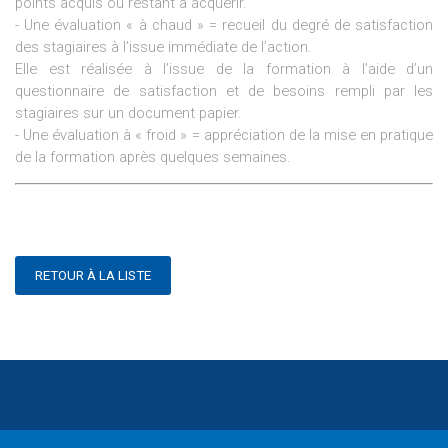
points acquis ou restant à acquérir.
- Une évaluation « à chaud » = recueil du degré de satisfaction
des stagiaires à l’issue immédiate de l’action.
Elle est réalisée à l’issue de la formation à l’aide d’un
questionnaire de satisfaction et de besoins rempli par les
stagiaires sur un document papier.
- Une évaluation à « froid » = appréciation de la mise en pratique
de la formation après quelques semaines.
RETOUR À LA LISTE